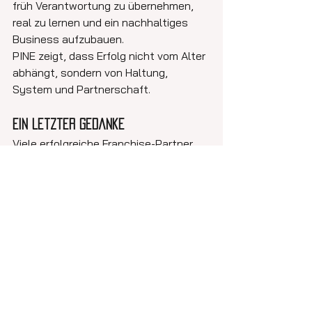
früh Verantwortung zu übernehmen, 
real zu lernen und ein nachhaltiges 
Business aufzubauen.
PINE zeigt, dass Erfolg nicht vom Alter 
abhängt, sondern von Haltung, 
System und Partnerschaft.
Ein letzter Gedanke
Viele erfolgreiche Franchise-Partner 
waren jung, als sie gestartet sind. 
Nicht, weil sie schon alles konnten – 
sondern weil sie bereit waren, 
es zu 
lernen
.
zu PINE Partners