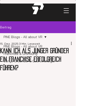
Beitrag
PINE Blogs - All about VR
15. Dez. 2025
3 Min. Lesezeit
PINE Blogs - All about VR
Kann ich als junger Gründer
Franchise & Gründung
ein Franchise erfolgreich
Junge Gruender & Quereinsteiger
führen?