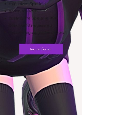
exklusives Spielfeld
schon ab 329€
zusätzliche Spieler je 49€
(Maximal 10 insgesamt)
Geburtstagsupgrades optional
Termin finden