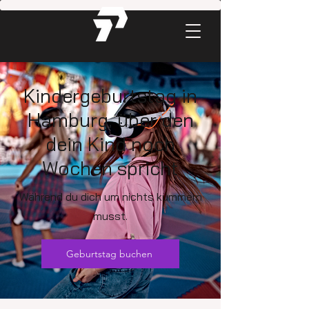
Kindergeburtstag in
Hamburg, über den
dein Kind noch
Wochen spricht
Während du dich um nichts kümmern
musst.
Geburtstag buchen