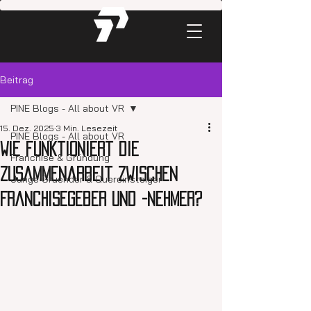
Beitrag
PINE Blogs - All about VR
15. Dez. 2025
3 Min. Lesezeit
PINE Blogs - All about VR
Wie funktioniert die
Franchise & Gründung
Zusammenarbeit zwischen
Junge Gruender & Quereinsteiger
Franchisegeber und -nehmer?